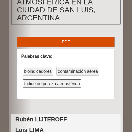
ATMOSFÉRICA EN LA
CIUDAD DE SAN LUIS,
ARGENTINA
B
PDF
a
Palabras clave:
r
r
bioindicadores
contaminación aérea
a
índice de pureza atmosférica
l
a
t
Contenido
e
Rubén LIJTEROFF
principal
r
Luis LIMA