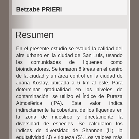
del
a
Betzabé PRIERI
artículo
l
d
Resumen
e
l
En el presente estudio se evaluó la calidad del
a
aire urbano en la ciudad de San Luis, usando
las comunidades de líquenes como
r
bioindicadores. Se tomaron 6 áreas en el centro
t
de la ciudad y un área control en la ciudad de
Juana Koslay, ubicada a 6 km al este. Para
í
determinar gradualidad en los niveles de
c
contaminación, se utilizó el Índice de Pureza
Atmosférica (IPA). Este valor indica
u
indirectamente la cobertura de los líquenes en
l
la zona de muestreo y directamente la
diversidad de especies. Se calcularon los
o
índices de diversidad de Shannon (H), la
equitatividad (J) y riqueza (S). Los valores más