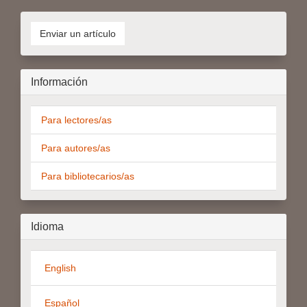
Enviar
un
Enviar un artículo
artículo
Información
Para lectores/as
Para autores/as
Para bibliotecarios/as
Idioma
English
Español