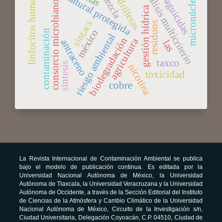
área natural protegida
linfocitos humanos
análisis multicriterio
plaguicidas
micronúcleos
mezcla
ladrilleras
consorcio microbiano
gestión hídrica
sintacs
residuos
méxico
contaminación
riesgo ambiental
biodegradación
agricultura
antraceno
las
taxco
síntesis
nicotina
toxicidad
cobre
La Revista Internacional de Contaminación Ambiental se publica
bajo el modelo de publicación continua. Es editada por la
Universidad Nacional Autónoma de México, la Universidad
Autónoma de Tlaxcala, la Universidad Veracruzana y la Universidad
Autónoma de Occidente, a través de la Sección Editorial del Instituto
de Ciencias de la Atmósfera y Cambio Climático de la Universidad
Nacional Autónoma de México, Circuito de la Investigación s/n,
Ciudad Universitaria, Delegación Coyoacán, C.P. 04510, Ciudad de