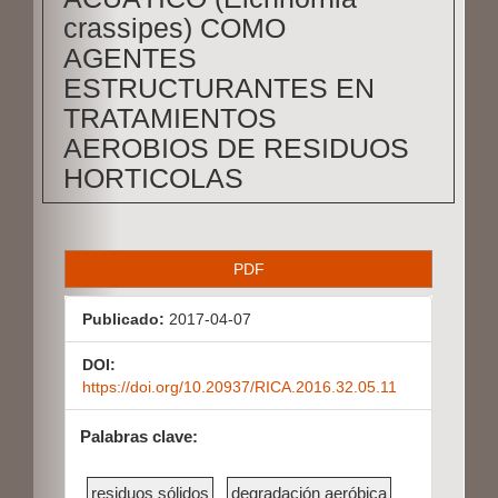
crassipes) COMO
AGENTES
ESTRUCTURANTES EN
TRATAMIENTOS
AEROBIOS DE RESIDUOS
HORTICOLAS
B
PDF
a
Publicado:
2017-04-07
r
r
DOI:
https://doi.org/10.20937/RICA.2016.32.05.11
a
l
Palabras clave:
a
residuos sólidos
degradación aeróbica