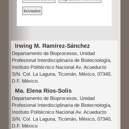
t
lixiviados
e
r
a
Contenido
l
Irwing M. Ramírez-Sánchez
principal
d
Departamento de Bioprocesos, Unidad
del
e
Profesional Interdisciplinaria de Biotecnología,
Instituto Politécnico Nacional Av. Acueducto
artículo
l
S/N. Col. La Laguna, Ticomán, México, 07340,
a
D.F. México.
r
Ma. Elena Rios-Solis
t
Departamento de Bioprocesos, Unidad
Profesional Interdisciplinaria de Biotecnología,
í
Instituto Politécnico Nacional Av. Acueducto
c
S/N. Col. La Laguna, Ticomán, México, 07340,
D.F. México
u