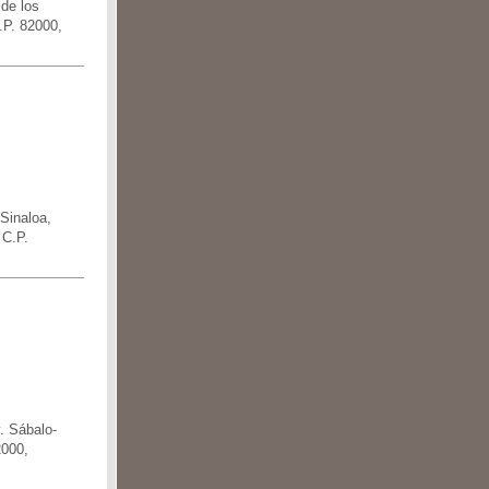
de los
.P. 82000,
Sinaloa,
 C.P.
. Sábalo-
2000,