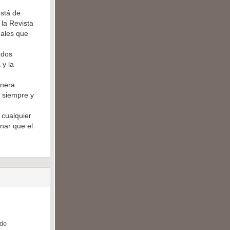
está de
la Revista
gales que
ados
 y la
anera
o siempre y
 cualquier
nar que el
 de