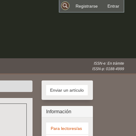
Registrarse
Entrar
Buscar
ISSN-e: En trámite
ISSN-p: 0188-4999
Enviar
un
Enviar un artículo
artículo
Información
Para lectores/as