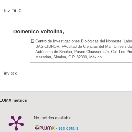
Inv. Tit. C
Domenico Voltolina,
Centro de Investigaciones Biológicas del Noroeste, Labo
UAS-CIBNOR, FAcultad de Ciencias del Mar, Universida
Autónoma de Sinaloa, Paseo Claussen s/n, Col. Los Pin
Mazatlán, Sinaloa, C.P. 82000, México
inv tit c
LUMX metrics
No metrics available.
-
see details