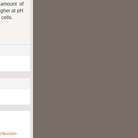
 amount of
igher at pH
cells.
ribución-