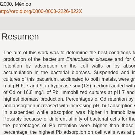
82000, México
http://orcid.org/0000-0003-2226-822X
Resumen
The aim of this work was to determine the best conditions 
production of the bacterium
Enterobacter cloacae
and for 
retention by adsorption on the cell walls or by abso
accumulation in the bacterial biomass. Suspended and i
cultures of this bacterium, acclimated to both metals, were g
h at pH 6, 7 and 9, in trypticase soy (TS) medium added wit
of Cd or 16.8 mg/L of Pb. Immobilized cultures at pH 7 an
highest biomass production. Percentages of Cd retention by
and absorption increased with increasing pH, but adsorption
in suspended while absorption was higher in immobilized
Possibly because of different affinity of bacterial cells for t
the percentages of Pb retention were higher than those
percentage, the highest Pb adsorption on cell walls was at 