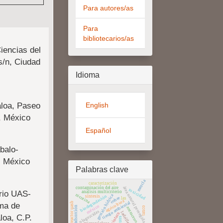
Para autores/as
Para
bibliotecarios/as
iencias del
s/n, Ciudad
Idioma
English
aloa, Paseo
, México
Español
balo-
, México
Palabras clave
mezcla
caracterización
contaminación del aire
área natural protegida
toxicidad
orio UAS-
análisis multicriterio
nicotina
gestión hídrica
síntesis
biodegradación
cobre
las
agricultura
riesgo ambiental
reactor uasb
ma de
méxico
bioadsorción
taxco
antraceno
plaguicidas
ladrilleras
sintacs
loa, C.P.