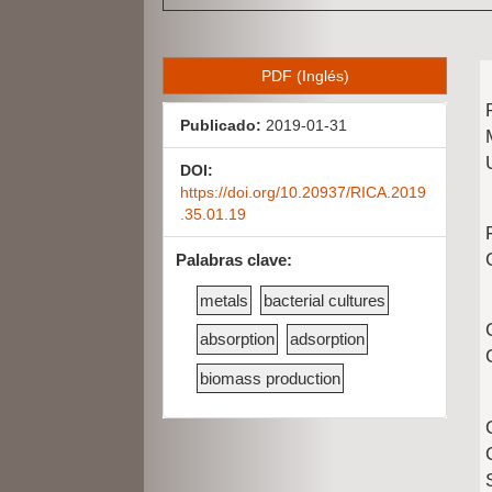
B
PDF (Inglés)
a
Publicado:
2019-01-31
r
r
DOI:
https://doi.org/10.20937/RICA.2019
a
.35.01.19
l
Palabras clave:
a
metals
bacterial cultures
t
absorption
adsorption
e
biomass production
r
a
l