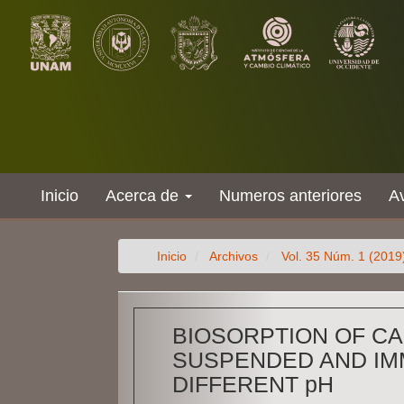
Salto
rápido
al
contenido
de
la
página
Navegación
principal
Contenido
principal
Inicio
Acerca de
Numeros anteriores
A
Barra
lateral
Inicio
Archivos
Vol. 35 Núm. 1 (2019
BIOSORPTION OF CA
SUSPENDED AND IMMO
DIFFERENT pH