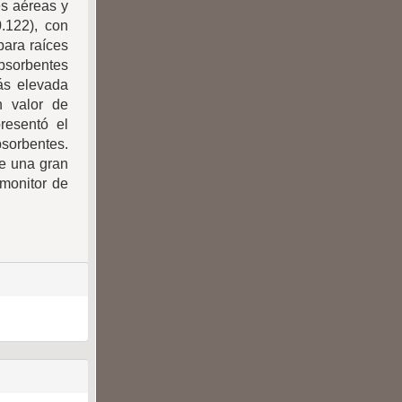
es aéreas y
0.122), con
 para raíces
sorbentes
ás elevada
n valor de
resentó el
bsorbentes.
e una gran
monitor de