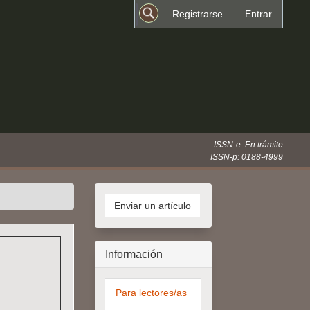
Registrarse
Entrar
Buscar
ISSN-e: En trámite
ISSN-p: 0188-4999
Enviar
un
Enviar un artículo
artículo
Información
Para lectores/as