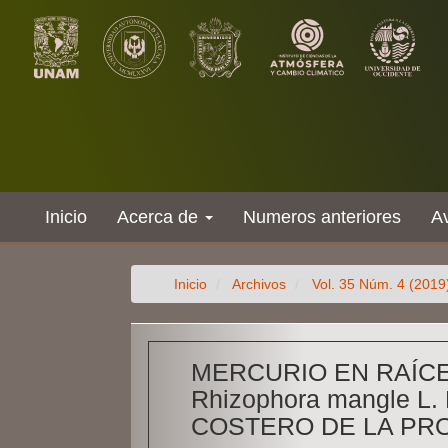
Salto
rápido
al
contenido
de
la
página
Navegación
principal
Contenido
principal
Inicio
Acerca de
Numeros anteriores
A
Barra
lateral
Inicio
Archivos
Vol. 35 Núm. 4 (2019
MERCURIO EN RAÍC
Rhizophora mangle L
COSTERO DE LA PRO