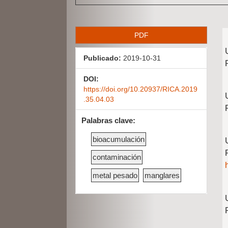
B
PDF
a
Publicado:
2019-10-31
r
r
DOI:
https://doi.org/10.20937/RICA.2019
a
.35.04.03
l
Palabras clave:
a
bioacumulación
t
contaminación
e
metal pesado
manglares
r
a
l