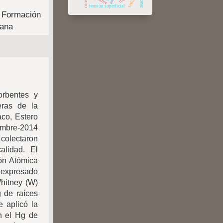
cobre
tensión superficial
de Formación
cana
orbentes y
eras de la
aco, Estero
embre-2014
 colectaron
calidad. El
ón Atómica
 expresado
hitney (W)
g de raíces
 aplicó la
en el Hg de