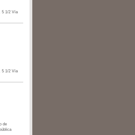
 5 1/2 Vía
 5 1/2 Vía
to de
ública