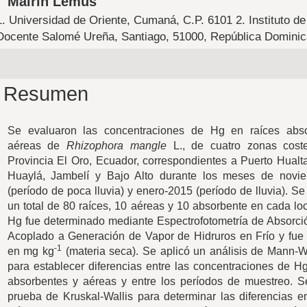
Mairin Lemus
1. Universidad de Oriente, Cumaná, C.P. 6101
2. Instituto 
Docente Salomé Ureña, Santiago, 51000, República Domini
Resumen
Se evaluaron las concentraciones de Hg en raíces abs
aéreas de
Rhizophora mangle
L., de cuatro zonas cost
Provincia El Oro, Ecuador, correspondientes a Puerto Hualt
Huaylá, Jambelí y Bajo Alto durante los meses de novi
(período de poca lluvia) y enero-2015 (período de lluvia). Se
un total de 80 raíces, 10 aéreas y 10 absorbente en cada lo
Hg fue determinado mediante Espectrofotometría de Absorci
Acoplado a Generación de Vapor de Hidruros en Frío y fue
-1
en mg kg
(materia seca). Se aplicó un análisis de Mann-W
para establecer diferencias entre las concentraciones de H
absorbentes y aéreas y entre los períodos de muestreo. Se
prueba de Kruskal-Wallis para determinar las diferencias 