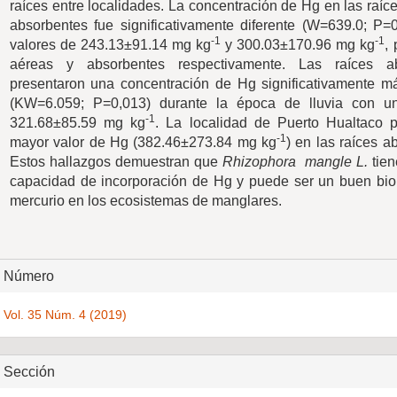
raíces entre localidades. La concentración de Hg en las raíc
absorbentes fue significativamente diferente (W=639.0; P=
-1
-1
valores de 243.13±91.14 mg kg
y 300.03±170.96 mg kg
,
aéreas y absorbentes respectivamente. Las raíces ab
presentaron una concentración de Hg significativamente m
(KW=6.059; P=0,013) durante la época de lluvia con u
-1
321.68±85.59 mg kg
. La localidad de Puerto Hualtaco p
-1
mayor valor de Hg (382.46±273.84 mg kg
) en las raíces a
Estos hallazgos demuestran que
Rhizophora
mangle L.
tien
capacidad de incorporación de Hg y puede ser un buen bio
mercurio en los ecosistemas de manglares.
Detalles
Número
del
Vol. 35 Núm. 4 (2019)
artículo
Sección