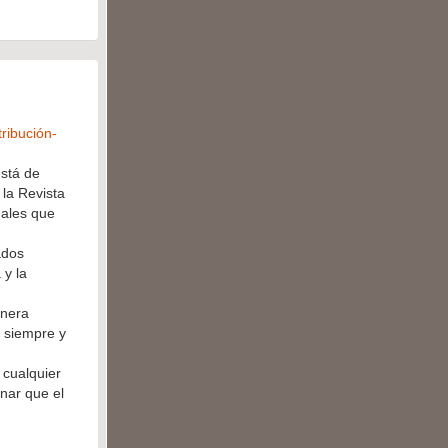
ribución-
está de
la Revista
gales que
ados
 y la
anera
o siempre y
 cualquier
nar que el