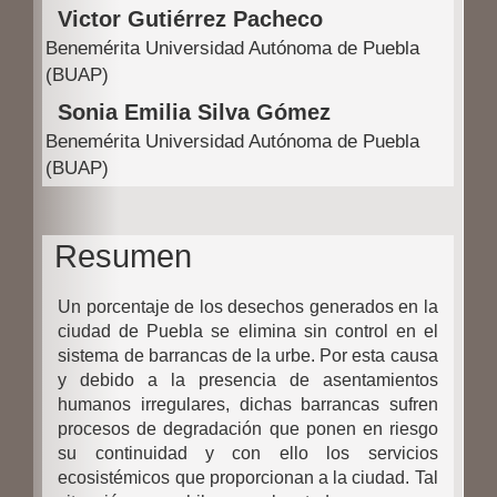
Contenido
Victor Gutiérrez Pacheco
l
principal
Benemérita Universidad Autónoma de Puebla
d
del
(BUAP)
e
artículo
Sonia Emilia Silva Gómez
l
Benemérita Universidad Autónoma de Puebla
(BUAP)
a
r
t
Resumen
í
Un porcentaje de los desechos generados en la
c
ciudad de Puebla se elimina sin control en el
u
sistema de barrancas de la urbe. Por esta causa
y debido a la presencia de asentamientos
l
humanos irregulares, dichas barrancas sufren
o
procesos de degradación que ponen en riesgo
su continuidad y con ello los servicios
ecosistémicos que proporcionan a la ciudad. Tal