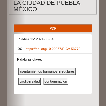
LA CIUDAD DE PUEBLA,
MÉXICO
B
PDF
a
Publicado:
2021-03-04
r
r
DOI:
https://doi.org/10.20937/RICA.53779
a
Palabras clave:
l
a
asentamientos humanos irregulares
t
biodiversidad
contaminación
e
r
a