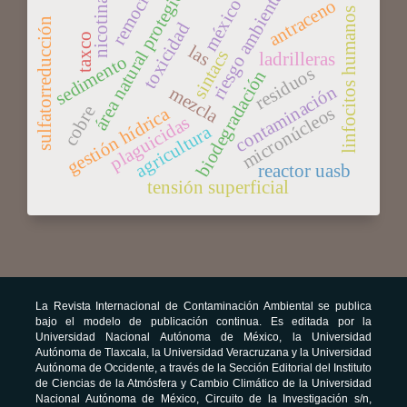
remoción
área natural protegida
riesgo ambiental
nicotina
antraceno
méxico
linfocitos humanos
sulfatorreducción
toxicidad
taxco
las
sintacs
ladrilleras
sedimento
residuos
biodegradación
contaminación
mezcla
cobre
micronúcleos
gestión hídrica
plaguicidas
agricultura
reactor uasb
tensión superficial
La Revista Internacional de Contaminación Ambiental se publica
bajo el modelo de publicación continua. Es editada por la
Universidad Nacional Autónoma de México, la Universidad
Autónoma de Tlaxcala, la Universidad Veracruzana y la Universidad
Autónoma de Occidente, a través de la Sección Editorial del Instituto
de Ciencias de la Atmósfera y Cambio Climático de la Universidad
Nacional Autónoma de México, Circuito de la Investigación s/n,