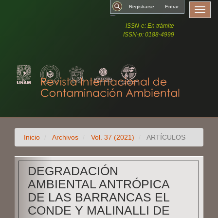
Salto
Registrars
Toggl
rápido
navig
al
ISSN-e: En trámite
Buscar
contenido
ISSN-p: 0188-4999
de
la
página
Navegación
principal
Contenido
principal
Barra
lateral
Inicio
Archivos
Vol. 37 (2021)
ARTÍCULOS
DEGRADACIÓN
AMBIENTAL ANTRÓPICA
DE LAS BARRANCAS EL
CONDE Y MALINALLI DE